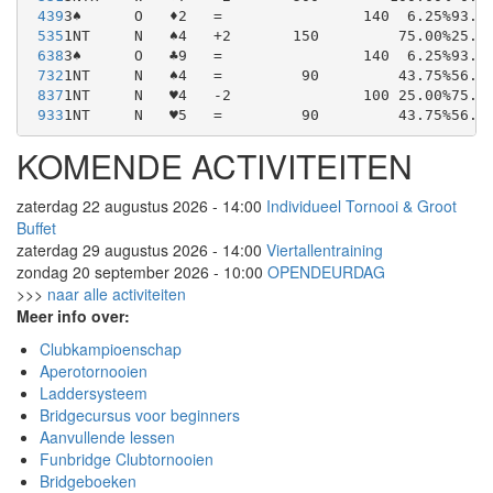
4
39
3♠
O
♦2
=
140
6.25%
93.7
5
35
1NT
N
♠4
+2
150
75.00%
25.0
6
38
3♠
O
♣9
=
140
6.25%
93.7
7
32
1NT
N
♠4
=
90
43.75%
56.2
8
37
1NT
N
♥4
-2
100
25.00%
75.0
9
33
1NT
N
♥5
=
90
43.75%
56.2
KOMENDE ACTIVITEITEN
zaterdag 22 augustus 2026 - 14:00
Individueel Tornooi & Groot
Buffet
zaterdag 29 augustus 2026 - 14:00
Viertallentraining
zondag 20 september 2026 - 10:00
OPENDEURDAG
>>>
naar alle activiteiten
Meer info over:
Clubkampioenschap
Aperotornooien
Laddersysteem
Bridgecursus voor beginners
Aanvullende lessen
Funbridge Clubtornooien
Bridgeboeken