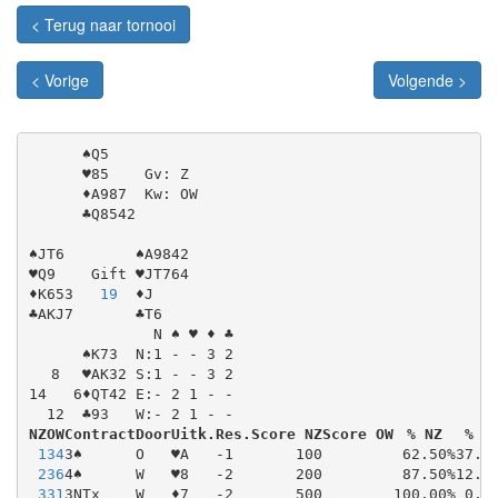
< Terug naar tornooi
< Vorige
Volgende >
♠Q5
♥85
 Gv: Z
♦A987
 Kw: OW
♣Q8542
♠JT6
♠A9842
♥Q9
Gift
♥JT764
♦K653
19
♦J
♣AKJ7
♣T6
 N
♠
♥
♦
♣
♠K73
N:1 - - 3 2
8
♥AK32
S:1 - - 3 2
14   6
♦QT42
E:- 2 1 - -
12
♣93
W:- 2 1 - -
NZ
OW
Contract
Door
Uitk.
Res.
Score NZ
Score OW
% NZ
% O
1
34
3♠
O
♥A
-1
100
62.50%
37.5
2
36
4♠
W
♥8
-2
200
87.50%
12.5
3
31
3NTx
W
♦7
-2
500
100.00%
0.0