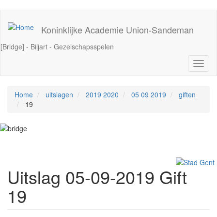
Overslaan
en
Koninklijke Academie Union‑Sandeman
naar
de
[Bridge] - Biljart - Gezelschapsspelen
inhoud
gaan
Navig
wisse
Home
uitslagen
2019 2020
05 09 2019
giften
19
Uitslag 05-09-2019 Gift
19