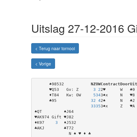
Uitslag 27-12-2016 Gi
< Terug naar tornooi
< Vorige
♠98532
NZ
OW
Contract
Door
Ui
♥Q53
 Gv: Z
3
2
2♥
W
♣9
♦T84
 Kw: OW
5
34
3♠x
N
♥8
♣95
32
4
2♠
N
♣2
33
35
3♠x
Z
♥A
♠QT
♠J64
♥AK974
Gift
♥J82
♦K97
3
♦J532
♣AKJ
♣T72
 N
♠
♥
♦
♣