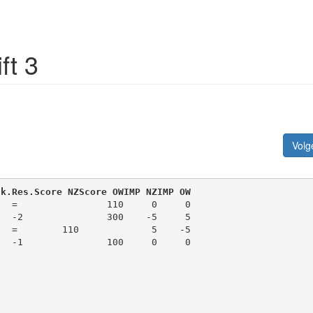
ft 3
Volg
tk.
Res.
Score NZ
Score OW
IMP NZ
IMP OW
=
110
0
0
-2
300
-5
5
=
110
5
-5
-1
100
0
0