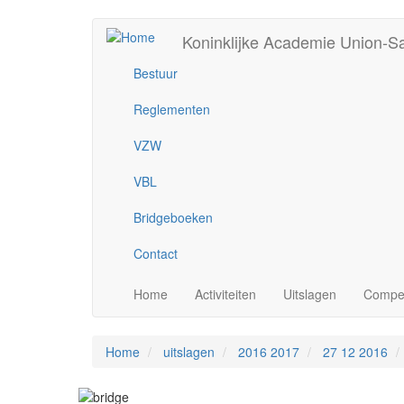
Overslaan
Koninklijke Academie Union‑
User
Metanavigatie
en
naar
account
Bestuur
de
inhoud
menu
Reglementen
gaan
VZW
VBL
Bridgeboeken
Contact
Main
Home
Activiteiten
Uitslagen
Compet
navigation
Home
uitslagen
2016 2017
27 12 2016